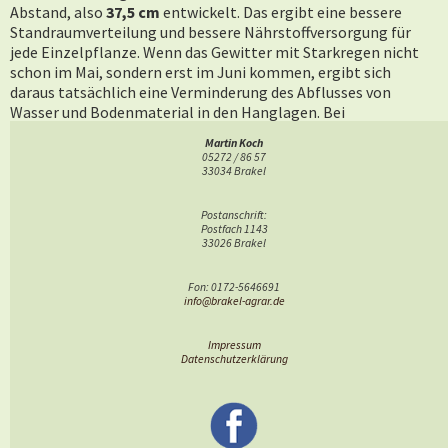
Abstand, also
37,5 cm
entwickelt. Das ergibt eine bessere
Standraumverteilung und bessere Nährstoffversorgung für
jede Einzelpflanze. Wenn das Gewitter mit Starkregen nicht
schon im Mai, sondern erst im Juni kommen, ergibt sich
daraus tatsächlich eine Verminderung des Abflusses von
Wasser und Bodenmaterial in den Hanglagen. Bei
Regenmengen jenseits von ca. 30 Litern je Quadratmetern in
Martin Koch
kurzer Zeit gibt es klein Halten mehr.
05272 / 86 57
33034 Brakel
Die Mais wird durch eine
Unterfußdüngung
sehr gefördert. In
einem schmalen Düngerband, 5 cm seitlich und tiefer als der
Postanschrift:
Samen wird ein NP-Dünger in der Regel ausgebracht. Diese
Postfach 1143
33026 Brakel
Startdüngung sollte technisch auch bei engem Reihenabstand
erfolgen. Bei guter organischer Versorgung kann die
Fon: 0172-5646691
Unterfußdüngung auch entfallen.
info@brakel-agrar.de
Es gibt dazu Versuche der Landwirtschaftskammer NRW. Der
Impressum
enge Abstand hat auch einen leichten ertraglichen Vorteil.
Datenschutzerklärung