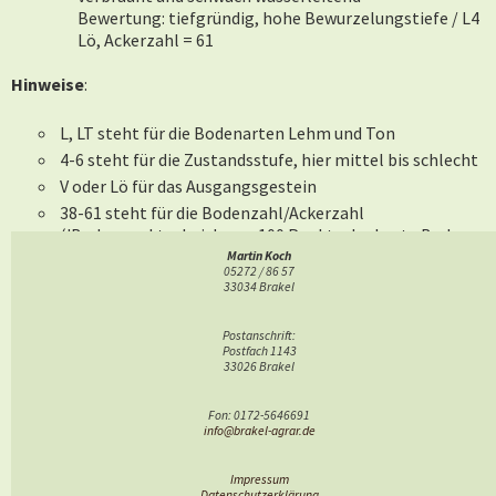
Bewertung: tiefgründig, hohe Bewurzelungstiefe / L4
Lö, Ackerzahl = 61
Hinweise
:
L, LT steht für die Bodenarten Lehm und Ton
4-6 steht für die Zustandsstufe, hier mittel bis schlecht
V oder Lö für das Ausgangsgestein
38-61 steht für die Bodenzahl/Ackerzahl
('Bodenpunkte, bei denen 100 Punkte der beste Boden
ist)
Martin Koch
05272 / 86 57
33034 Brakel
Näheres in den Merkblättern zur Bodenschätzung
Postanschrift:
Literatur
Postfach 1143
33026 Brakel
Exkursionsführer durch Geologischen Dienst (Albrecht
Deppe)
Fon: 0172-5646691
Den Landwirten R. Micus (Auenhausen), F. Wäsche
info@brakel-agrar.de
(Drankhausen) und C. Wulf (Erkeln) wird gedankt für die
Möglichkeit zur Profilgrabung.
Impressum
Datenschutzerklärung