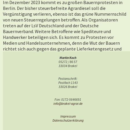
Im Dezember 2023 kommt es zu großen Bauernprotesten in
Berlin. Der bisher steuerbefreite Agrardiesel soll die
Vergünstigung verlieren, ebenso ist das grüne Nummernschild
von neuen Steuerregelungen betroffen. Als Organisatoren
treten auf der LsV Deutschland und der Deutsche
Bauernverband. Weitere Betroffene wie Spediteure und
Handwerker beteiligen sich. Es kommt zu Protesten vor
Medien und Handelsunternehmen, denn die Wut der Bauern
richtet sich auch gegen das geplante Lieferketengesetz und
die Berichterstattung der Medien, die schon länger keine
Martin Koch
sachliche Berichterstattung mehr betrieben. Auch die Partei
05272 / 86 57
der Grünen wird bei Einzelaktionen angegriffen. Im Februar
33034 Brakel
sind 1.000 Traktoren beim Treffen der Landwirtschaftsminister,
denn auch die anderen Länder sind von Neuregelungen
Postanschrift:
betroffen.
Postfach 1143
33026 Brakel
Die Beschlüsse der Bundesregierung werden teilweise
zurückgenommen oder umverteilt. Der Bauernverband nimmt
Fon: 0172-5646691
eine veränderte Haltung bei Politik und der Gesellschaft wahr.
info@brakel-agrar.de
Impressum
Datenschutzerklärung