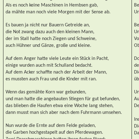
Als es noch keine Maschinen in Hembsen gab,
Be
da mähte man noch viele Morgen mit der Sense ab.
Un
Es bauen ja nicht nur Bauern Getreide an,
Be
die Not zwang dazu auch den kleinen Mann,
Um
der im Stall hatte noch Ziegen und Schweine,
Vo
auch Hühner und Gänze, große und kleine.
Ob
Auf dem Anger hatte viele Leute ein Stück in Pacht,
Do
einige wurden auch mit Schulland bedacht.
de
Auf dem Acker schaffte nach der Arbeit der Mann,
Di
es mussten auch Frau und die Kinder mit ran.
üb
Wenn das gemähte Korn war gebunden,
Un
und man hatte die angebauten Stiegen für gut befunden,
Au
das blieben die Haufen etwa eine Woche lang stehen,
De
dann musst man sich aber nach dem Fuhrmann umsehen.
In
Nun wurde die Ernte auf dem Felde geladen,
Di
die Garben hochgestapelt auf den Pferdewagen.
Da