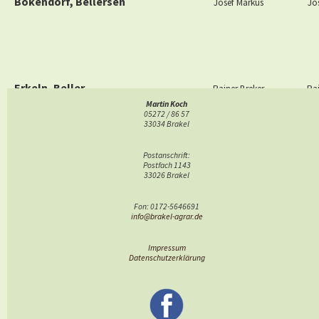
Bökendorf, Bellersen
Josef Markus
Jo
Erkeln, Beller
Rainer Breker
Rai
Martin Koch
05272 / 86 57
33034 Brakel
Postanschrift:
Postfach 1143
Brakel, Hembsen, Istrup, Rheder
Hubertus Scheid
Hube
33026 Brakel
Fon: 0172-5646691
info@brakel-agrar.de
Impressum
Datenschutzerklärung