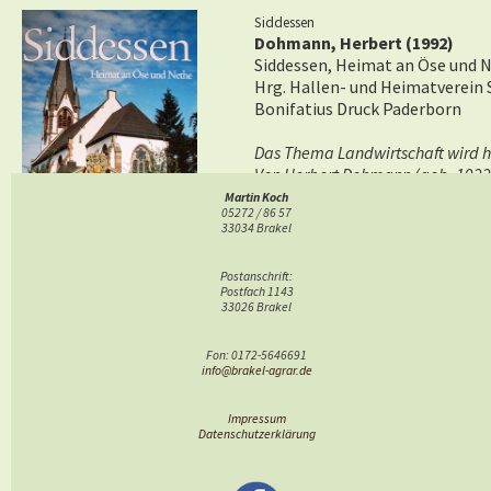
Siddessen
Dohmann, Herbert (1992)
Siddessen, Heimat an Öse und 
Hrg. Hallen- und Heimatverein 
Bonifatius Druck Paderborn
Das Thema Landwirtschaft wird hi
Von Herbert Dohmann (geb. 1922) 
1994 Nau hört mol her (Plattdeut
Martin Koch
05272 / 86 57
2013 Führer und CD Kunstschätze 
33034 Brakel
Postanschrift:
Postfach 1143
33026 Brakel
Fon: 0172-5646691
info@brakel-agrar.de
Impressum
Datenschutzerklärung