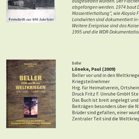
ausgesiedelt wurden. Der Flächen
abgefangen werden. 1974 baut Die
Massentierhaltung", wie Aloysia 
Landwirten sind dokumentiert in
Weitere Ereignisse sind das Kai
1995 und die WDR-Dokumentation
Beller
Löneke, Paul (2009)
Beller vor und in den Weltkrieg
Kriegsteilnehmer
Hrg. für Heimatverein, Ortshei
Druck Fritz F. Unruhe GmbH Stei
Das Buch ist breit angelegt un
Beiträgen besonders über die NS
Brüder sind gefallen, einer wur
Zentraler Teil sind die Weltkri