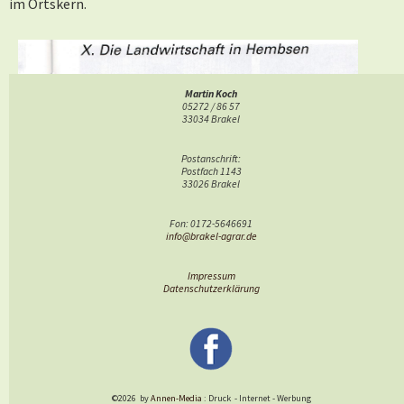
im Ortskern.
Martin Koch
05272 / 86 57
33034 Brakel
Postanschrift:
Postfach 1143
33026 Brakel
Fon: 0172-5646691
info@brakel-agrar.de
Impressum
Datenschutzerklärung
©2026
by
Annen-Media
: Druck
-
Internet
-
Werbung