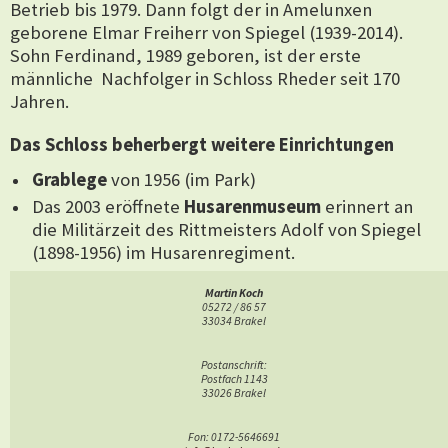
Betrieb bis 1979. Dann folgt der in Amelunxen
geborene Elmar Freiherr von Spiegel (1939-2014).
Sohn Ferdinand, 1989 geboren, ist der erste
männliche Nachfolger in Schloss Rheder seit 170
Jahren.
Das Schloss beherbergt weitere Einrichtungen
Grablege
von 1956 (im Park)
Das 2003 eröffnete
Husarenmuseum
erinnert an
die Militärzeit des Rittmeisters Adolf von Spiegel
(1898-1956) im Husarenregiment.
Schlosskapelle.
Hier kann geheiratet werden.
Martin Koch
Weidenpalais.
2012 angelegt im Rahmen des
05272 / 86 57
33034 Brakel
Projekts "Erlesene Natur" des Kulturlandkreises
Höxter. Vgl. Darstellung auf der Internetseite des
Postanschrift:
Schlosses Rheder: "
Weidenpalais im Nethetal
".
Postfach 1143
33026 Brakel
Barockgarten
, gestaltet von Pastor Schink ab
2012. Vgl. dazu Artikel in der
NW v. 29.12.2016
: "Ein
Fon: 0172-5646691