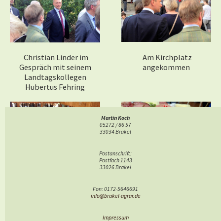
Christian Linder im
Am Kirchplatz
Gespräch mit seinem
angekommen
Landtagskollegen
Hubertus Fehring
Martin Koch
05272 / 86 57
33034 Brakel
Postanschrift:
Postfach 1143
33026 Brakel
Im Annenzelt (unter der
Belegte Brote gibt es
Regie Clemens
auch und das Rheder Bier
Fon: 0172-5646691
Gastronomie) sorgt die
(nach dem Bierstreit
info@brakel-agrar.de
Stadtkapelle für
2015)
Stimmung
Impressum