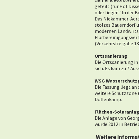
Gemeindevorstehers 
geteilt (für Hof Diss
oder liegen "In der B
Das Niekammer-Adres
stolzes Bauerndorf u
modernen Landwirtsch
Flurbereinigungsver
(Verkehrsfreigabe 18
Ortssanierung
Die Ortssanierung in
sich. Es kam zu 7 Au
WSG Wasserschutz
Die Fassung liegt an
weitere Schutzzone (
Dollenkamp.
Flächen-Solaranla
Die Anlage von Geor
wurde 2012 in Betrie
Weitere Informat