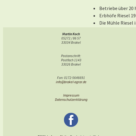
Betriebe über 20
Erbhöfe Riesel 19
Die Mühle Riesel 
Rustenhof Riesel 
Martin Koch
Klein'sches Gut 1
05272 / 86 57
33034 Brakel
Hof Müller, Hofn
Hof Lücke (
hier
)
Postanschrift:
Hof Gehle (
hier
)
Postfach 1143
33026 Brakel
Die Landwehr von 
(
hier
)
Fon: 0172-5646691
info@brakel-agrar.de
Impressum
Datenschutzerklärung