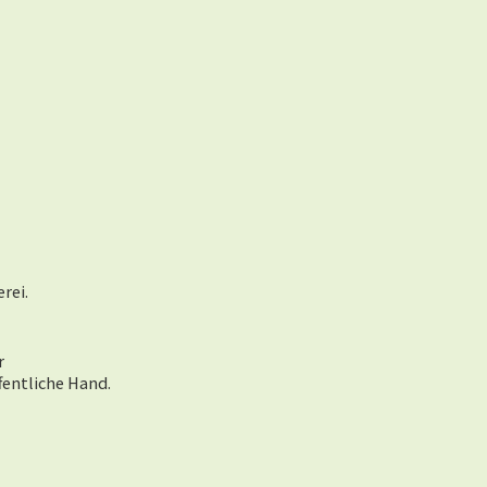
rei.
r
fentliche Hand.