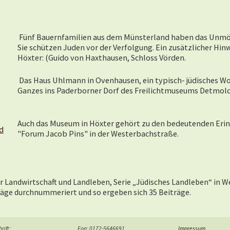
Fünf Bauernfamilien aus dem Münsterland haben das Unmö
Sie schützen Juden vor der Verfolgung. Ein zusätzlicher Hinwe
Höxter: (Guido von Haxthausen, Schloss Vörden.
Das Haus Uhlmann in Ovenhausen, ein typisch- jüdisches Wo
Ganzes ins Paderborner Dorf des Freilichtmuseums Detmold
Auch das Museum in Höxter gehört zu den bedeutenden Erin
d
"Forum Jacob Pins" in der Westerbachstraße.
r Landwirtschaft und Landleben,
Serie „Jüdisches Landleben“ in W
iträge durchnummeriert und so ergeben sich 35 Beiträge.
rift:
Fon: 0172-5646691
Impressum