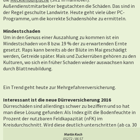
Außendienstmitarbeiter begutachten die Schäden. Das sind in
der Regel geschulte Landwirte. Heute geht viele über PC-
Programme, um die korrekte Schadenshöhe zu ermitteln.
Mindestschaden
Um in den Genuss einer Auszahlung zu kommen ist ein
Mindestschaden von 8 bzw. 19 % der zu erwartenden Ernte
gesetzt. Raps kann bereits ab der Blüte im Mai geschädigt
werden, Getreide später. Mais und Zuckerrüben gehören zu den
Kulturen, wo sich ein früher Schaden wieder auswachsen kann
durch Blattneubildung.
Ein Trend geht heute zur Mehrgefahrenversicherung.
Interessant ist die neue Dürreversicherung 2016
Dürreschäden sind allerdings schwer zu beziffern und so hat
man diese Lösung gefunden: Als Index gilt die Bodenfeuchte in
Prozent der nutzbaren Feldkapazität (nFK) im
Kreisdurchschnitt. Wird diese deutlich unterschritten (ab ca. 30
%) wird er Versicherungsfall ausgelöst. Gezahlt wird erst im
Martin Koch
Frühjahr des Folgejahres, wenn alle Wetterdaten verfügbar
05272 / 86 57