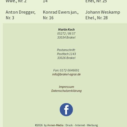
Wwe., Nr. 2
14
Ehel, Nr. 25
Anton Dregger,
Konrad Ewers jun.,
Johann Weskamp
Nr. 3
Nr. 16
Ehel., Nr. 28
Johanne Breker
Josef Nahen, Nr.
Aloisius Tewes, Nr.
Martin Koch
05272 / 86 57
Ehel., Nr. 4
17
33
33034 Brakel
Fritz
Josef Ortmann,
August Breker, Nr.
Postanschrift:
Rehermann, Nr.
Nr. 20
35
Postfach 1143
6
33026 Brakel
Franz Pott, Nr.
Johann Hillebrand
Joh. Hake
Fon: 0172-5646691
9
Ehel., Nr. 22
info@brakel-agrar.de
Impressum
Datenschutzerklärung
©2026
by
Annen-Media
: Druck
-
Internet
-
Werbung