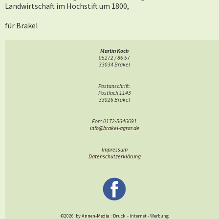
Landwirtschaft im Hochstift um 1800,
für Brakel
Zuckerfabrik
1881
,
die
Martin Koch
05272 / 86 57
die
Molkerei
1889 und
33034 Brakel
die
Dampfschlachterei
1897.
Postanschrift:
Postfach 1143
33026 Brakel
Fon: 0172-5646691
info@brakel-agrar.de
Impressum
Datenschutzerklärung
©2026
by
Annen-Media
: Druck
-
Internet
-
Werbung