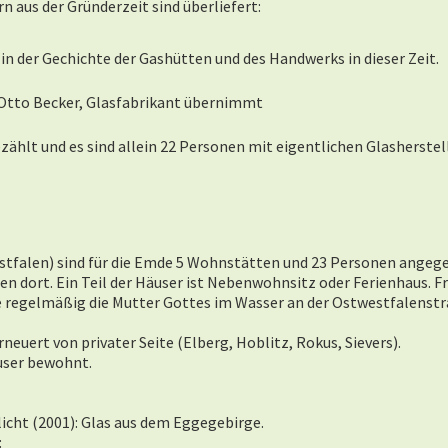
aus der Gründerzeit sind überliefert:
n der Gechichte der Gashütten und des Handwerks in dieser Zeit.
h Otto Becker, Glasfabrikant übernimmt
ählt und es sind allein 22 Personen mit eigentlichen Glasherstell
tfalen) sind für die Emde 5 Wohnstätten und 23 Personen angeg
en dort. Ein Teil der Häuser ist Nebenwohnsitz oder Ferienhaus. F
te regelmäßig die Mutter Gottes im Wasser an der Ostwestfalenstr
neuert von privater Seite (Elberg, Hoblitz, Rokus, Sievers).
Hauser bewohnt.
icht (2001): Glas aus dem Eggegebirge.
: