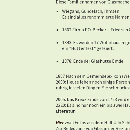
Diese Familiennamen von Glasmachern 
Wiegand, Gundelach, Ihmsen
Es sind alles renommierte Namen i
1862 Firma F.O. Becker = Friedric
1843: Es werden 17 Wohnhäuser gez
ein "Hüttenfest" gefeiert.
1878: Ende der Glashütte Emde
1887 Nach dem Gemeindelexikon (Wes
2000: Heute leben noch einige Person
rührig in vielen Dingen. Sie schmück
2005: Das Kreuz Emde von 1723 wird er
2220: Es sind nur noch ein bis zwei 
Literatur
Hier
zwei Fotos aus dem Heft Udo Schl
Zur Bedeutung von Glas in der Region