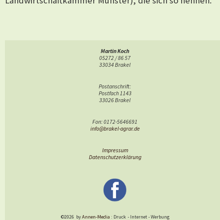
Landwirtschaftkammer Münster), die sich so nennen.
Martin Koch
05272 / 86 57
33034 Brakel
Postanschrift:
Postfach 1143
33026 Brakel
Fon: 0172-5646691
info@brakel-agrar.de
Impressum
Datenschutzerklärung
©2026
by
Annen-Media
: Druck
-
Internet
-
Werbung