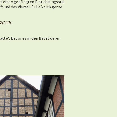
rt einen gepflegten Einrichtungsstil.
t und das Viertel. Er ließ sich gerne
357775
tte", bevor es in den Betzt derer