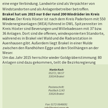
eine enge Verbindung. Landwirte sind als Verpächter von
Windstandorten und als Anlagenbetreiber betroffen.
Brakel hat um 2015 nur 8 der rund 200 Windräder im Kreis
Höxter.
Der Kreis Höxter ist nach dem Kreis Paderborn mit 550
Windenergieanlagen (WEA) führend in OWL. Spitzenreiter im
Kreis Höxter sind Beverungen und Willebadessen mit 37 bzw.
36 Anlagen. Dort sind die offenen, windexponierten Standorte,
während es in Brakel viel Wald und die Radrarstation in
Auenhausen gibt. Außerdem liegt Brakel in einer Mulde
zwischen den Randhöhen Egge und den Steilhängen an der
Weser.
Um das Jahr 2015 herrschte wieder Goldgräberstimmung: 80
Anlagen sind dazu gekommen, teilt die Bezirksregierung
Detmold mit. Für Brakel wird dargelegt, dass keine
Martin Koch
Neuanträge vorliegen, aber 3 Anlagen sollen repowert werden.
05272 / 86 57
Der Mindestabstand von Windenergieanlagen wird 2017 von
33034 Brakel
der neuen CDU-FDP-Landesregierung bei 1500 Metern liegen.
Damit entspannt sich die teils aufgeregte Diskussion in den
Postanschrift:
Städten Höxter, Marienmünster und Steinheim. Landesweit
Postfach 1143
33026 Brakel
verringert sich die Fläche für Windkraftanlagen um 80
Prozent.
Fon: 0172-5646691
Wie es im Kreis aussieht (mit Foto von Hollzhausen), zeigt der
info@brakel-agrar.de