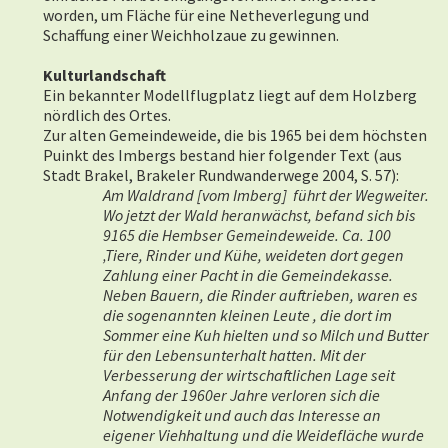
worden, um Fläche für eine Netheverlegung und
Schaffung einer Weichholzaue zu gewinnen.
Kulturlandschaft
Ein bekannter Modellflugplatz liegt auf dem Holzberg
nördlich des Ortes.
Zur alten Gemeindeweide, die bis 1965 bei dem höchsten
Puinkt des Imbergs bestand hier folgender Text (aus
Stadt Brakel, Brakeler Rundwanderwege 2004, S. 57):
Am Waldrand
[vom Imberg]
führt der Wegweiter.
Wo jetzt der Wald heranwächst, befand sich bis
9165 die Hembser Gemeindeweide. Ca. 100
‚Tiere, Rinder und Kühe, weideten dort gegen
Zahlung einer Pacht in die Gemeindekasse.
Neben Bauern, die Rinder auftrieben, waren es
die sogenannten kleinen Leute , die dort im
Sommer eine Kuh hielten und so Milch und Butter
für den Lebensunterhalt hatten. Mit der
Verbesserung der wirtschaftlichen Lage seit
Anfang der 1960er Jahre verloren sich die
Notwendigkeit und auch das Interesse an
eigener Viehhaltung und die Weidefläche wurde