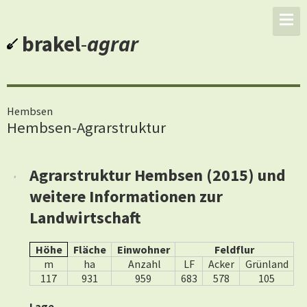
brakel
-
agrar
Hembsen
Hembsen-Agrarstruktur
Agrarstruktur Hembsen (2015) und
weitere Informationen zur
Landwirtschaft
Höhe
Fläche
Einwohner
Feldflur
m
ha
Anzahl
LF
Acker
Grünland
117
931
959
683
578
105
Lage