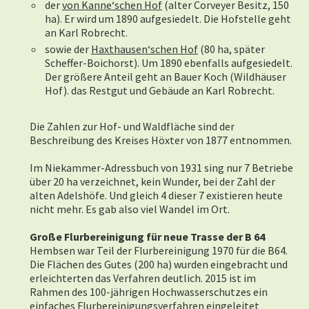
der
von Kanne‘schen Hof
(alter Corveyer Besitz, 150
ha). Er wird um 1890 aufgesiedelt. Die Hofstelle geht
an Karl Robrecht.
sowie der
Haxthausen‘schen Hof
(80 ha, später
Scheffer-Boichorst). Um 1890 ebenfalls aufgesiedelt.
Der größere Anteil geht an Bauer Koch (Wildhäuser
Hof). das Restgut und Gebäude an Karl Robrecht.
Die Zahlen zur Hof- und Waldfläche sind der
Beschreibung des Kreises Höxter von 1877 entnommen.
Im Niekammer-Adressbuch von 1931 sing nur 7 Betriebe
über 20 ha verzeichnet, kein Wunder, bei der Zahl der
alten Adelshöfe. Und gleich 4 dieser 7 existieren heute
nicht mehr. Es gab also viel Wandel im Ort.
Große Flurbereinigung für neue Trasse der B 64
Hembsen war Teil der Flurbereinigung 1970 für die B64.
Die Flächen des Gutes (200 ha) wurden eingebracht und
erleichterten das Verfahren deutlich. 2015 ist im
Rahmen des 100-jährigen Hochwasserschutzes ein
einfaches Flurbereinigungsverfahren eingeleitet