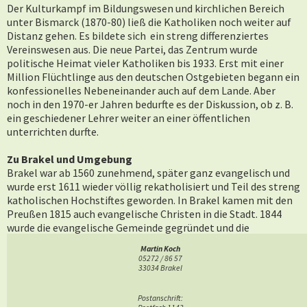
Der Kulturkampf im Bildungswesen und kirchlichen Bereich
unter Bismarck (1870-80) ließ die Katholiken noch weiter auf
Distanz gehen. Es bildete sich ein streng differenziertes
Vereinswesen aus. Die neue Partei, das Zentrum wurde
politische Heimat vieler Katholiken bis 1933. Erst mit einer
Million Flüchtlinge aus den deutschen Ostgebieten begann ein
konfessionelles Nebeneinander auch auf dem Lande. Aber
noch in den 1970-er Jahren bedurfte es der Diskussion, ob z. B.
ein geschiedener Lehrer weiter an einer öffentlichen
unterrichten durfte.
Zu Brakel und Umgebung
Brakel war ab 1560 zunehmend, später ganz evangelisch und
wurde erst 1611 wieder völlig rekatholisiert und Teil des streng
katholischen Hochstiftes geworden. In Brakel kamen mit den
Preußen 1815 auch evangelische Christen in die Stadt. 1844
wurde die evangelische Gemeinde gegründet und die
Mitnutzung der Kapuzinerkirche bestand seit 1831. Die
Martin Koch
Querelen und der gegenseitigen Provokationen führten
05272 / 86 57
schließlich 1912 zum Bau einer eigenen evangelischen Kirche
33034 Brakel
in der Bahnhofstraße. Zu dieserZeit hatte Brakel etwa 90 %
Katholiken und 10 % Evangelische und Juden. Das
Postanschrift: