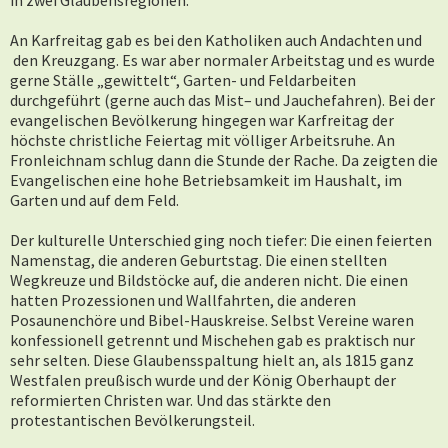
in zwei Glaubensregionen.
An Karfreitag gab es bei den Katholiken auch Andachten und
den Kreuzgang. Es war aber normaler Arbeitstag und es wurde
gerne Ställe „gewittelt“, Garten- und Feldarbeiten
durchgeführt (gerne auch das Mist– und Jauchefahren). Bei der
evangelischen Bevölkerung hingegen war Karfreitag der
höchste christliche Feiertag mit völliger Arbeitsruhe. An
Fronleichnam schlug dann die Stunde der Rache. Da zeigten die
Evangelischen eine hohe Betriebsamkeit im Haushalt, im
Garten und auf dem Feld.
Der kulturelle Unterschied ging noch tiefer: Die einen feierten
Namenstag, die anderen Geburtstag. Die einen stellten
Wegkreuze und Bildstöcke auf, die anderen nicht. Die einen
hatten Prozessionen und Wallfahrten, die anderen
Posaunenchöre und Bibel-Hauskreise. Selbst Vereine waren
konfessionell getrennt und Mischehen gab es praktisch nur
sehr selten. Diese Glaubensspaltung hielt an, als 1815 ganz
Westfalen preußisch wurde und der König Oberhaupt der
reformierten Christen war. Und das stärkte den
protestantischen Bevölkerungsteil.