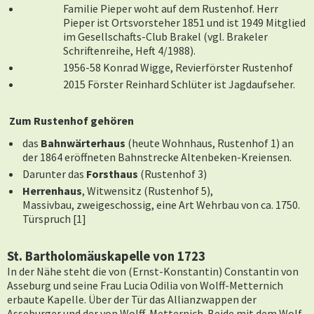
Familie Pieper woht auf dem Rustenhof. Herr
Pieper ist Ortsvorsteher 1851 und ist 1949 Mitglied
im Gesellschafts-Club Brakel (vgl. Brakeler
Schriftenreihe, Heft 4/1988).
1956-58 Konrad Wigge, Revierförster Rustenhof
2015 Förster Reinhard Schlüter ist Jagdaufseher.
Zum Rustenhof gehören
das
Bahnwärterhaus
(heute Wohnhaus, Rustenhof 1) an
der 1864 eröffneten Bahnstrecke Altenbeken-Kreiensen.
Darunter das
Forsthaus
(Rustenhof 3)
Herrenhaus
, Witwensitz (Rustenhof 5),
Massivbau, zweigeschossig, eine Art Wehrbau von ca. 1750.
Türspruch [1]
St. Bartholomäuskapelle von 1723
In der Nähe steht die von (
Ernst-Konstantin)
Constantin von
Asseburg und seine Frau Lucia Odilia von Wolff-Metternich
erbaute Kapelle. Über der Tür das Allianzwappen der
Asseburger und der von Wolff-Metternich. Beide mit dem Wolf