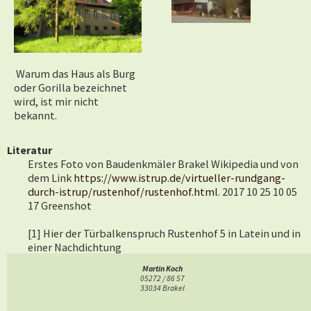
Warum das Haus als Burg
oder Gorilla bezeichnet
wird, ist mir nicht
bekannt.
Literatur
Erstes Foto von Baudenkmäler Brakel Wikipedia und von
dem Link
https://www.istrup.de/virtueller-rundgang-
durch-istrup/rustenhof/rustenhof.html
. 2017 10 25 10 05
17 Greenshot
[1] Hier der Türbalkenspruch Rustenhof 5 in Latein und in
einer Nachdichtung
VOS SAPERE SOLOS AIO BENE VIVERE, QUORUM
Martin Koch
- CONSICITUR NITIDIS FUNDATA PECUNIA VILLIS
05272 / 86 57
HORAT(ius) – LIB(ri) EPIST(ula) = Horaz – Briefe (7. Brief)
33034 Brakel