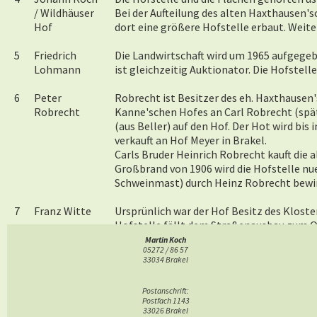
/ Wildhäuser
Bei der Aufteilung des alten Haxthausen'
Hof
dort eine größere Hofstelle erbaut. Weit
5
Friedrich
Die Landwirtschaft wird um 1965 aufgegeb
Lohmann
ist gleichzeitig Auktionator. Die Hofstel
6
Peter
Robrecht ist Besitzer des eh. Haxthause
Robrecht
Kanne'schen Hofes an Carl Robrecht (spä
(aus Beller) auf den Hof. Der Hot wird bis
verkauft an Hof Meyer in Brakel.
Carls Bruder Heinrich Robrecht kauft die 
Großbrand von 1906 wird die Hofstelle nue
Schweinmast) durch Heinz Robrecht bewi
7
Franz Witte
Ursprünlich war der Hof Besitz des Kloste
Hofstelle fällt dem Straßenausbau zum 
Martin Koch
05272 / 86 57
Kanne'scher
Zentrale Meyergut in Ortsmitte östlich d
33034 Brakel
Hof
waren. Zuletz waren waren Pächter auf de
Büttner sind noch bekannt. 1858 wird der
Postanschrift:
"Gutsbesitzer" ist ein Hartmann vor Ort, d
Postfach 1143
größte Teil (320 Morgen) geht an Bauer K
33026 Brakel