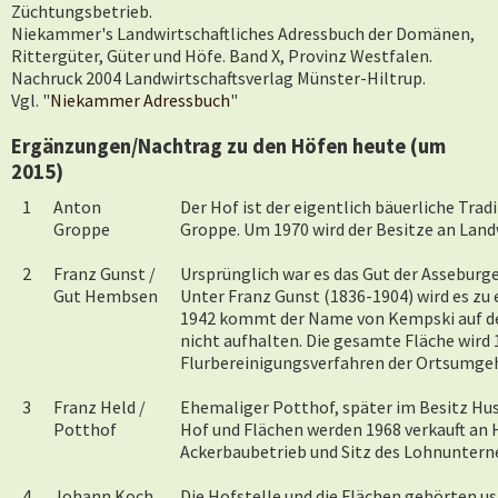
Züchtungsbetrieb.
Niekammer's Landwirtschaftliches Adressbuch der Domänen,
Rittergüter, Güter und Höfe. Band X, Provinz Westfalen.
Nachruck 2004 Landwirtschaftsverlag Münster-Hiltrup.
Vgl.
"
Niekammer Adressbuch
"
Ergänzungen/Nachtrag zu den Höfen heute (um
2015)
1
Anton
Der Hof ist der eigentlich bäuerliche Trad
Groppe
Groppe. Um 1970 wird der Besitze an Landw
2
Franz Gunst /
Ursprünglich war es das Gut der Asseburg
Gut Hembsen
Unter Franz Gunst (1836-1904) wird es zu
1942 kommt der Name von Kempski auf den
nicht aufhalten. Die gesamte Fläche wird 1
Flurbereinigungsverfahren der Ortsumgeh
3
Franz Held /
Ehemaliger Potthof, später im Besitz H
Potthof
Hof und Flächen werden 1968 verkauft an 
Ackerbaubetrieb und Sitz des Lohnunter
4
Johann Koch
Die Hofstelle und die Flächen gehörten u