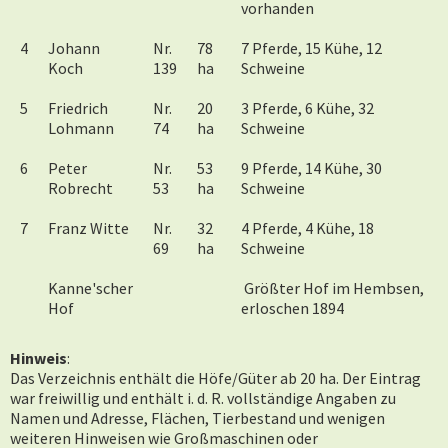
vorhanden
4
Johann
Nr.
78
7 Pferde, 15 Kühe, 12
Koch
139
ha
Schweine
5
Friedrich
Nr.
20
3 Pferde, 6 Kühe, 32
Lohmann
74
ha
Schweine
6
Peter
Nr.
53
9 Pferde, 14 Kühe, 30
Robrecht
53
ha
Schweine
7
Franz Witte
Nr.
32
4 Pferde, 4 Kühe, 18
69
ha
Schweine
Kanne'scher
Größter Hof im Hembsen,
Hof
erloschen 1894
Hinweis
:
Das Verzeichnis enthält die Höfe/Güter ab 20 ha. Der Eintrag
war freiwillig und enthält i. d. R. vollständige Angaben zu
Namen und Adresse, Flächen, Tierbestand und wenigen
weiteren Hinweisen wie Großmaschinen oder