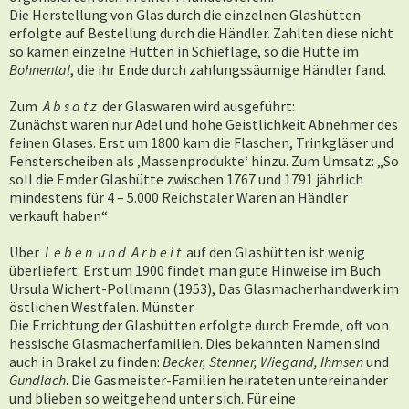
Die Herstellung von Glas durch die einzelnen Glashütten
erfolgte auf Bestellung durch die Händler. Zahlten diese nicht
so kamen einzelne Hütten in Schieflage, so die Hütte im
Bohnental
, die ihr Ende durch zahlungssäumige Händler fand.
Zum
A b s a t z
der Glaswaren wird ausgeführt:
Zunächst waren nur Adel und hohe Geistlichkeit Abnehmer des
feinen Glases. Erst um 1800 kam die Flaschen, Trinkgläser und
Fensterscheiben als ‚Massenprodukte‘ hinzu. Zum Umsatz: „So
soll die Emder Glashütte zwischen 1767 und 1791 jährlich
mindestens für 4 – 5.000 Reichstaler Waren an Händler
verkauft haben“
Über
L e b e n u n d A r b e i t
auf den Glashütten ist wenig
überliefert. Erst um 1900 findet man gute Hinweise im Buch
Ursula Wichert-Pollmann (1953), Das Glasmacherhandwerk im
östlichen Westfalen. Münster.
Die Errichtung der Glashütten erfolgte durch Fremde, oft von
hessische Glasmacherfamilien. Dies bekannten Namen sind
auch in Brakel zu finden:
Becker, Stenner, Wiegand, Ihmsen
und
Gundlach
. Die Gasmeister-Familien heirateten untereinander
und blieben so weitgehend unter sich. Für eine