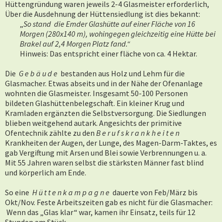
Hüttengründung waren jeweils 2-4 Glasmeister erforderlich,
Über die Ausdehnung der Hüttensiedlung ist dies bekannt:
„
So stand die Emder Glashütte auf einer Fläche von 16
Morgen (280x140 m), wohingegen gleichzeitig eine Hütte bei
Brakel auf 2,4 Morgen Platz fand.“
Hinweis: Das entspricht einer fläche von ca. 4 Hektar.
Die
G e b ä u d e
bestanden aus Holz und Lehm für die
Glasmacher. Etwas abseits und in der Nähe der Ofenanlage
wohnten die Glasmeister. Insgesamt 50-100 Personen
bildeten Glashüttenbelegschaft. Ein kleiner Krug und
Kramladen ergänzten die Selbstversorgung. Die Siedlungen
blieben weitgehend autark. Angesichts der primitive
Ofentechnik zählte zu den
B e r u f s k r a n k h e i t e n
Krankheiten der Augen, der Lunge, des Magen-Darm-Taktes, es
gab Vergiftung mit Arsen und Blei sowie Verbrennungen u. a.
Mit 55 Jahren waren selbst die stärksten Männer fast blind
und körperlich am Ende.
So eine
H ü t t e n k a m p a g n e
dauerte von Feb/März bis
Okt/Nov. Feste Arbeitszeiten gab es nicht für die Glasmacher:
Wenn das „Glas klar“ war, kamen ihr Einsatz, teils für 12