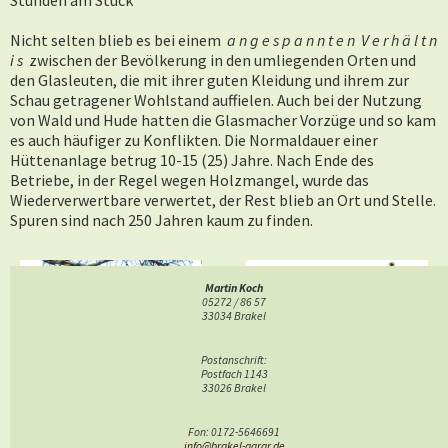
Stunden am Stück
Nicht selten blieb es bei einem
a n g e s p a n n t e n V e r h ä l t n
i s
zwischen der Bevölkerung in den umliegenden Orten und
den Glasleuten, die mit ihrer guten Kleidung und ihrem zur
Schau getragener Wohlstand auffielen. Auch bei der Nutzung
von Wald und Hude hatten die Glasmacher Vorzüge und so kam
es auch häufiger zu Konflikten. Die Normaldauer einer
Hüttenanlage betrug 10-15 (25) Jahre. Nach Ende des
Betriebe, in der Regel wegen Holzmangel, wurde das
Wiederverwertbare verwertet, der Rest blieb an Ort und Stelle.
Spuren sind nach 250 Jahren kaum zu finden.
Martin Koch
05272 / 86 57
33034 Brakel
Postanschrift:
Postfach 1143
33026 Brakel
Foto Schlicht
Becher mit Deckel, Becher,
Fon: 0172-5646691
Pokal mit Deckel der
info@brakel-agrar.de