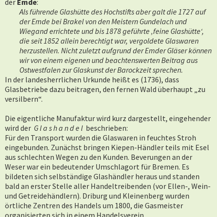
der
Emde
:
Als führende Glashütte des Hochstifts aber galt die 1727 auf
der Emde bei Brakel von den Meistern Gundelach und
Wiegand errichtete und bis 1878 geführte ‚feine Glashütte‘,
die seit 1852 allein berechtigt war, vergoldete Glaswaren
herzustellen. Nicht zuletzt aufgrund der Emder Gläser können
wir von einem eigenen und beachtenswerten Beitrag aus
Ostwestfalen zur Glaskunst der Barockzeit sprechen.
In der landesherrlichen Urkunde heißt es (1736), dass
Glasbetriebe dazu beitragen, den fernen Wald überhaupt „zu
versilbern“.
Die eigentliche Manufaktur wird kurz dargestellt, eingehender
wird der
G l a s h a n d e l
beschrieben:
Für den Transport wurden die Glaswaren in feuchtes Stroh
eingebunden. Zunächst bringen Kiepen-Händler teils mit Esel
aus schlechten Wegen zu den Kunden. Beverungen an der
Weser war ein bedeutender Umschlagort für Bremen. Es
bildeten sich selbständige Glashändler heraus und standen
bald an erster Stelle aller Handeltreibenden (vor Ellen-, Wein-
und Getreidehändlern). Driburg und Kleinenberg wurden
örtliche Zentren des Handels um 1800, die Gasmeister
organisierten sich in einem Handelsverein.