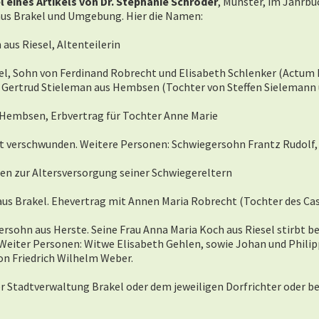
l eines
Artikels von Dr. Stephanie Schröder
, Münster, im Jahrbuc
e aus Brakel und Umgebung. Hier die Namen:
aus Riesel, Altenteilerin
sel, Sohn von Ferdinand Robrecht und Elisabeth Schlenker (Actum 
 Gertrud Stieleman aus Hembsen (Tochter von Steffen Sielemann
 Hembsen, Erbvertrag für Tochter Anne Marie
st verschwunden. Weitere Personen: Schwiegersohn Frantz Rudolf, 
en zur Altersversorgung seiner Schwiegereltern
us Brakel. Ehevertrag mit Annen Maria Robrecht (Tochter des Cas
rsohn aus Herste. Seine Frau Anna Maria Koch aus Riesel stirbt bei
Weiter Personen: Witwe Elisabeth Gehlen, sowie Johan und Philipp
von Friedrich Wilhelm Weber.
er Stadtverwaltung Brakel oder dem jeweiligen Dorfrichter oder