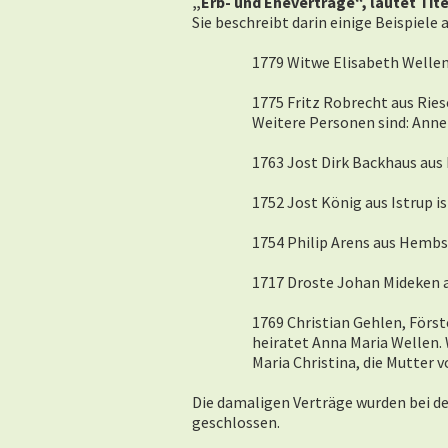
„Erb- und Eheverträge“, lautet Tite
Sie beschreibt darin einige Beispiel
1779 Witwe Elisabeth Wellen 
1775 Fritz Robrecht aus Rie
Weitere Personen sind: Anne
1763 Jost Dirk Backhaus aus
1752 Jost König aus Istrup i
1754 Philip Arens aus Hembs
1717 Droste Johan Mideken a
1769 Christian Gehlen, Förste
heiratet Anna Maria Wellen. 
Maria Christina, die Mutter 
Die damaligen Verträge wurden bei d
geschlossen.