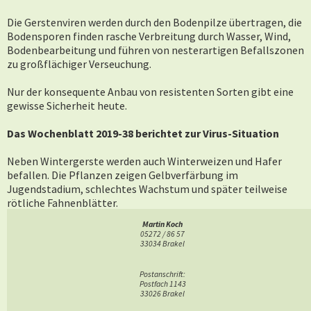
Die Gerstenviren werden durch den Bodenpilze übertragen, die
Bodensporen finden rasche Verbreitung durch Wasser, Wind,
Bodenbearbeitung und führen von nesterartigen Befallszonen
zu großflächiger Verseuchung.
Nur der konsequente Anbau von resistenten Sorten gibt eine
gewisse Sicherheit heute.
Das Wochenblatt 2019-38 berichtet zur Virus-Situation
Neben Wintergerste werden auch Winterweizen und Hafer
befallen. Die Pflanzen zeigen Gelbverfärbung im
Jugendstadium, schlechtes Wachstum und später teilweise
rötliche Fahnenblätter.
Martin Koch
Bei Gerste sind Blattläuse die Überträger der Krankheit.
05272 / 86 57
Gefährdet sind frühe Saaten und fördernd ist mildes
33034 Brakel
Herbstwetter. Ein Herbstbehandlung mit Pyrethroiden ist
erforderlich.
Postanschrift:
Postfach 1143
33026 Brakel
Bei Winterweizen gibt es das Weizenverzwergungs-Virus