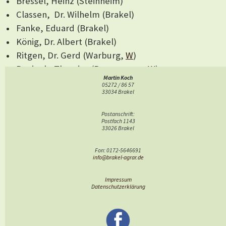
Bressel, Heinz (Steinheim)
Classen, Dr. Wilhelm (Brakel)
Fanke, Eduard (Brakel)
König, Dr. Albert (Brakel)
Ritgen, Dr. Gerd (Warburg,
W
)
Roeingh, Theodor (Beverungen,
W
)
Martin Koch
05272 / 86 57
33034 Brakel
Weitere Personen, die einen Wikipedia-Eintrag (W)
haben, sind
Postanschrift:
Postfach 1143
Kanne, Bernd von (Steinheim-Breitenhaupt,
W
)
33026 Brakel
Oeynhausen, Adolf von (Nieheim-Grevenburg,
W
)
Fon: 0172-5646691
Menke, Prof. Dr. Karl Heinz (Univ. Hohenheim,
info@brakel-agrar.de
Charlottenhof,
W
)
Impressum
Datenschutzerklärung