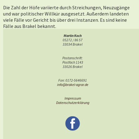
Die Zahl der Höfe variierte durch Streichungen, Neuzugänge
und war politischer Willkür ausgesetzt. Außerdem landeten
viele Fälle vor Gericht bis über drei Instanzen. Es sind keine
Fälle aus Brakel bekannt.
Martin Koch
Im Reichsnährstand waren alle Belange der Landwirtschaft in
05272 / 86 57
einer Hand.
33034 Brakel
In der britischen Besatzungszone wurde Höfeordnung
Postanschrift:
beibehalten, in anderen Zonen nicht. 1947 wurde die alte
Postfach 1143
33026 Brakel
Regelung wiederhergestellt und 1976 durch eine
bundeseinheitliche
Höfeordnung
mit ländesspezifischen
Fon: 0172-5646691
Ergänzungen abgelöst.
info@brakel-agrar.de
Im Grundbuch ist vermerkt, ob ein Hof der Höfeordnung
Impressum
unterliegt oder nicht.
Datenschutzerklärung