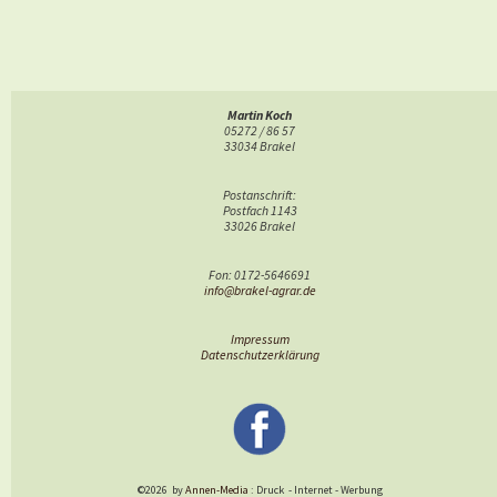
Martin Koch
05272 / 86 57
33034 Brakel
Postanschrift:
Postfach 1143
33026 Brakel
Fon: 0172-5646691
info@brakel-agrar.de
Impressum
Datenschutzerklärung
©2026
by
Annen-Media
: Druck
-
Internet
-
Werbung