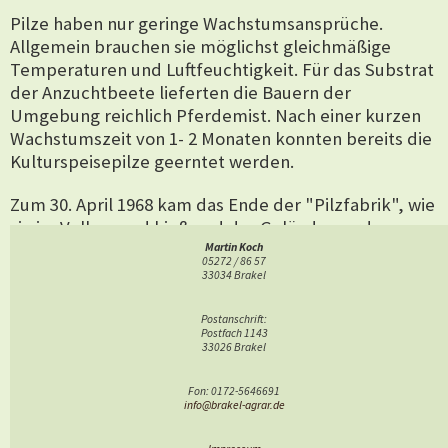
Pilze haben nur geringe Wachstumsansprüche.
Allgemein brauchen
sie
möglichst gleichmäßige
Temperaturen und Luftfeuchtigkeit.
Für das Substrat
der Anzuchtbeete lieferten die Bauern der
Umgebung reichlich Pferdemist
. Nach einer kurzen
Wachstumszeit von 1- 2 Monaten konnten bereits die
Kulturspeisepilze geerntet werden.
Zum 30. April 1968 kam das Ende der "Pilzfabrik", wie
sie im Volksmund hieß und das Gelände wurde
wieder geräumt. Diese Art der Zucht ließ sich nicht
Martin Koch
05272 / 86 57
mehr wirtschaftlich betreiben (vgl. Heft der Brakeler
33034 Brakel
Schriftenreihe: Brakeler Straßennamen, 2006). Das
Gelände der Folienhäuser wurde komplett überbaut.
Postanschrift:
Postfach 1143
33026 Brakel
Aus dem
Hauptgebäude entstand 1959 die Gaststätte
"Berghof" (Hermann Löseke, 1920-1990), später das
Fon: 0172-5646691
"Restaurant Löseke" (Franz-Josef Löseke, dann
info@brakel-agrar.de
Frederic Löseke). 2022, also nach 53 Jahren, wurde