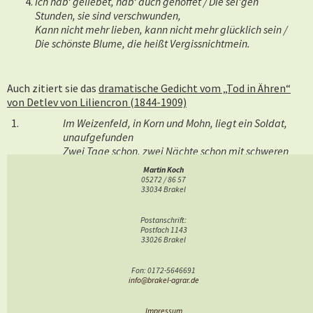
Ich hab‘ geliebet, hab‘ auch gehoffet / Die sel'gen
Stunden, sie sind verschwunden,
Kann nicht mehr lieben, kann nicht mehr glücklich sein /
Die schönste Blume, die heißt Vergissnichtmein.
Auch zitiert sie das
dramatische Gedicht vom „Tod in Ähren“
von Detlev von Liliencron (1844-1909)
Im Weizenfeld, in Korn und Mohn, liegt ein Soldat,
unaufgefunden
Zwei Tage schon, zwei Nächte schon mit schweren
Wunden unverbunden,
Martin Koch
05272 / 86 57
33034 Brakel
Durstüberquält und fieberwild, im Todeskampf den
Kopf erhoben
Ein letzter Traum, ein letztes Bild, sein brechend‘
Postanschrift:
Postfach 1143
Auge schlägt nach oben.
33026 Brakel
Die Sense sirrt im Ährenfeld, er sieht sein Dorf im
Fon: 0172-5646691
Arbeitsfrieden.
info@brakel-agrar.de
Ade, ade du Heimatfeld – und beugt das Haupt und
ist verschieden.
Impressum