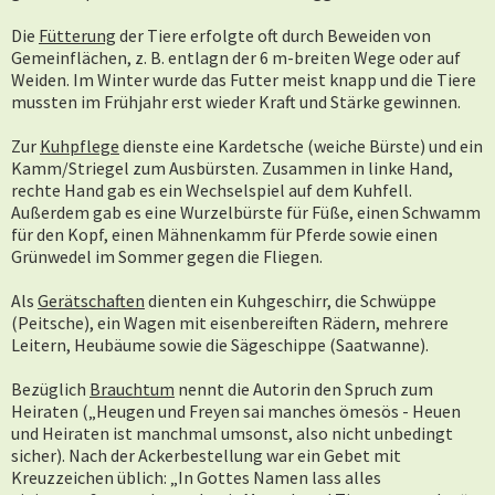
Die
Fütterung
der Tiere erfolgte oft durch Beweiden von
Gemeinflächen, z. B. entlagn der 6 m-breiten Wege oder auf
Weiden. Im Winter wurde das Futter meist knapp und die Tiere
mussten im Frühjahr erst wieder Kraft und Stärke gewinnen.
Zur
Kuhpflege
dienste eine Kardetsche (weiche Bürste) und ein
Kamm/Striegel zum Ausbürsten. Zusammen in linke Hand,
rechte Hand gab es ein Wechselspiel auf dem Kuhfell.
Außerdem gab es eine Wurzelbürste für Füße, einen Schwamm
für den Kopf, einen Mähnenkamm für Pferde sowie einen
Grünwedel im Sommer gegen die Fliegen.
Als
Gerätschaften
dienten ein Kuhgeschirr, die Schwüppe
(Peitsche), ein Wagen mit eisenbereiften Rädern, mehrere
Leitern, Heubäume sowie die Sägeschippe (Saatwanne).
Bezüglich
Brauchtum
nennt die Autorin den Spruch zum
Heiraten („Heugen und Freyen sai manches ömesös - Heuen
und Heiraten ist manchmal umsonst, also nicht unbedingt
sicher). Nach der Ackerbestellung war ein Gebet mit
Kreuzzeichen üblich: „In Gottes Namen lass alles